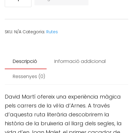
de
La
ruta
de
les
SKU:
N/A
Categoria:
Rutes
bruixes
d'Arnes
(visita
Descripció
Informació addicional
guiada
amb
Ressenyes (0)
l'autor)
David Martí ofereix una experiència màgica
pels carrers de la vil·la d’Arnes. A través
d’aquesta ruta literària descobrirem la
història de la bruixeria al llarg dels segles, la
vida d’en Joan Malet, el primer caçador de