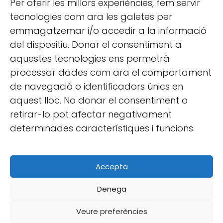
Per oferir les millors experiències, fem servir
tecnologies com ara les galetes per
emmagatzemar i/o accedir a la informació
del dispositiu. Donar el consentiment a
aquestes tecnologies ens permetrà
processar dades com ara el comportament
de navegació o identificadors únics en
aquest lloc. No donar el consentiment o
retirar-lo pot afectar negativament
INFORMACIÓ LEGAL
determinades característiques i funcions.
Avís legal
Condicions generals
Política de privacitat
Accepta
Política de cookies
Denega
CONTACTE
Veure preferències
https://lesbruixesdarnes.com
mail@davidmarti.es - © Copyright 2026 David Martí