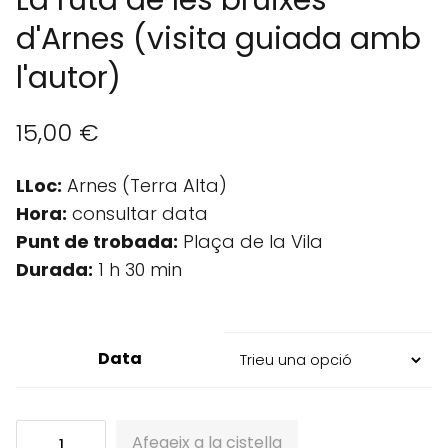
d'Arnes (visita guiada amb
l'autor)
15,00
€
LLoc:
Arnes (Terra Alta)
Hora:
consultar data
Punt de trobada:
Plaça de la Vila
Durada:
1 h 30 min
Data
quantitat
Afegeix a la cistella