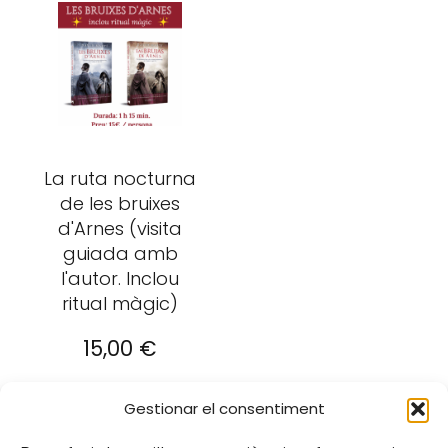
producte
té
diverses
variants.
Les
opcions
es
La ruta nocturna
poden
de les bruixes
triar
d'Arnes (visita
a
guiada amb
la
l'autor. Inclou
pàgina
ritual màgic)
del
15,00
€
producte
Gestionar el consentiment
Afegeix a la
cistella