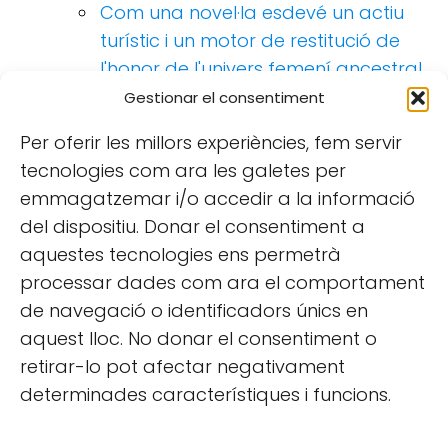
Com una novel·la esdevé un actiu
turístic i un motor de restitució de
l'honor de l'univers femení ancestral
connectat a la terra: el cas d'Arnes
Gestionar el consentiment
(Aguaita.Cat).
Per oferir les millors experiències, fem servir
tecnologies com ara les galetes per
emmagatzemar i/o accedir a la informació
del dispositiu. Donar el consentiment a
aquestes tecnologies ens permetrà
processar dades com ara el comportament
de navegació o identificadors únics en
aquest lloc. No donar el consentiment o
retirar-lo pot afectar negativament
INFORMACIÓ LEGAL
determinades característiques i funcions.
Avís legal
Condicions generals